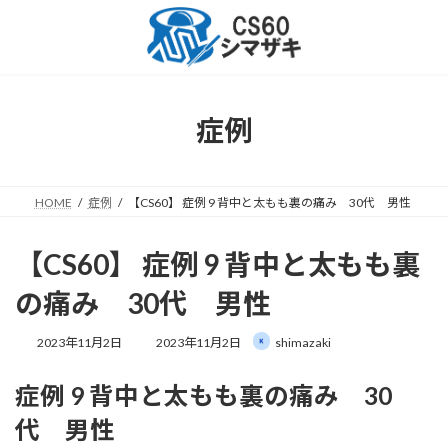
コ
ナ
ン
ビ
テ
ゲ
ン
ー
ツ
シ
へ
ョ
症例
ス
ン
キ
に
ッ
移
プ
動
HOME
症例
【CS60】 症例 9 背中と太もも裏の痛み 30代 男性
【CS60】 症例 9 背中と太もも裏
の痛み 30代 男性
最
2023年11月2日
2023年11月2日
shimazaki
終
更
症例 9 背中と太もも裏の痛み 30
新
日
代 男性
時
: