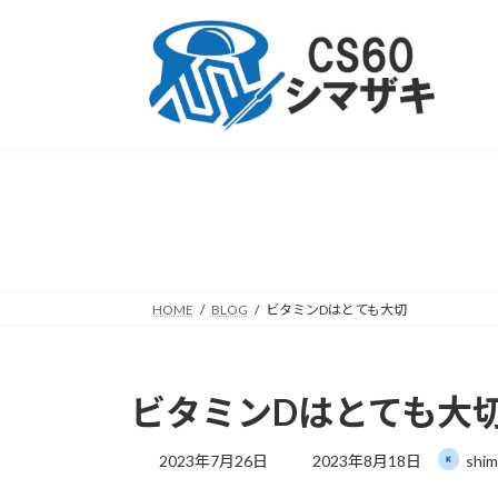
コ
ナ
ン
ビ
テ
ゲ
ン
ー
ツ
シ
へ
ョ
ス
ン
キ
に
ッ
移
プ
動
HOME
BLOG
ビタミンDはとても大切
ビタミンDはとても大
最
2023年7月26日
2023年8月18日
shim
終