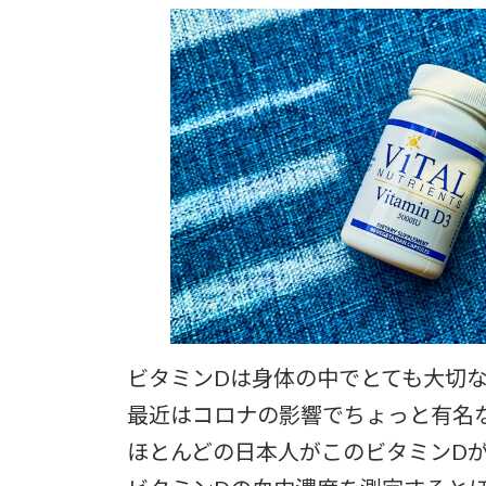
更
新
日
時
:
ビタミンDは身体の中でとても大切
最近はコロナの影響でちょっと有名
ほとんどの日本人がこのビタミンD